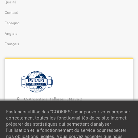
Qualité
Contact
Espagnol
Anglais
Français
C/Argenters, Talleres 1, Nave 2
Polígono Industrial Santiga
Fasteners utilise des “COOKIES” pour pouvoir vous proposer
08130 STA. PERPETUA MOGODA
correctement toutes les fonctionnalités de ce site Internet;
BARCELONA-ESPAÑA
préparer des statistiques qui permettent d'analyser
l'utilisation et le fonctionnement du service pour respecter
93 729 09 12
nos obligations légales. Vous pouvez accepter que nous