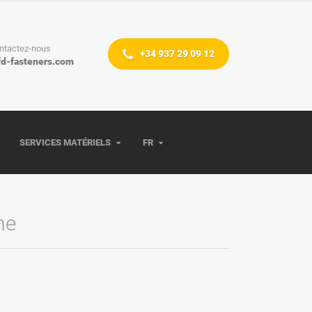
ntactez-nous
+34 937 29 09 12
fd-fasteners.com
SERVICES MATÉRIELS
FR
me