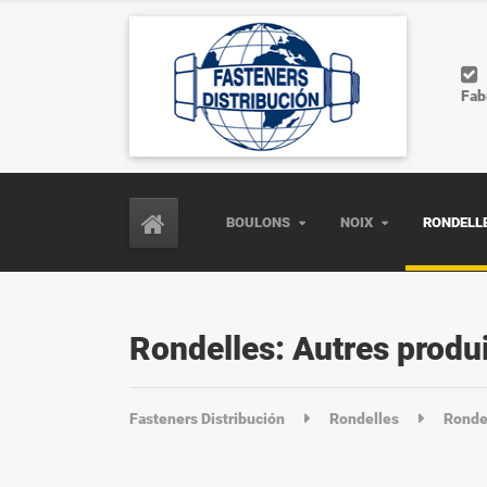
Fab
BOULONS
NOIX
RONDELL
Rondelles: Autres produ
Fasteners Distribución
Rondelles
Rondel