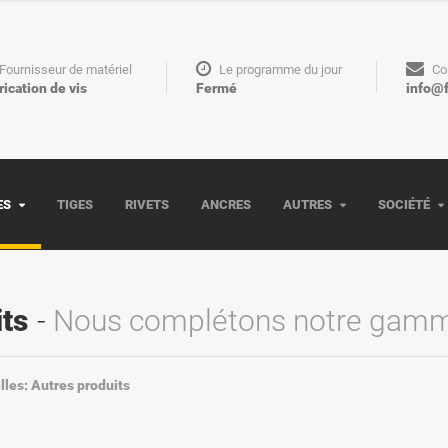
Fournisseur de matériel
Le programme du jour
Co
rication de vis
Fermé
info@
ES
TIGES
RIVETS
ANCRES
AUTRES
SOCIÉTÉ
its
Nous complétons notre gam
les: Autres produits