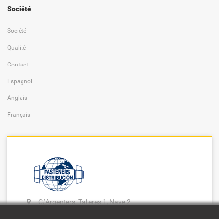
Société
Société
Qualité
Contact
Espagnol
Anglais
Français
C/Argenters, Talleres 1, Nave 2
Polígono Industrial Santiga