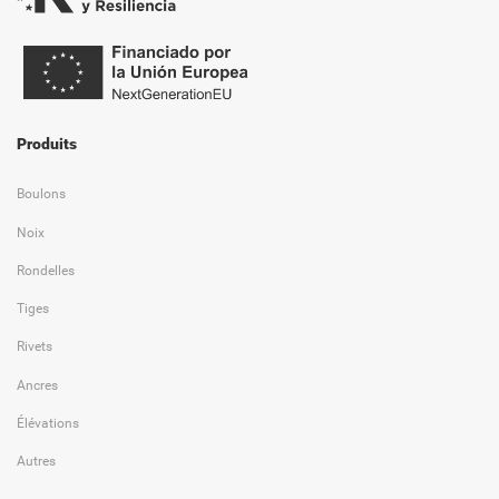
Produits
Boulons
Noix
Rondelles
Tiges
Rivets
Ancres
Élévations
Autres