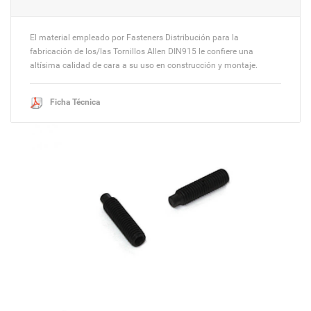
El material empleado por Fasteners Distribución para la
fabricación de los/las Tornillos Allen DIN915 le confiere una
altísima calidad de cara a su uso en construcción y montaje.
Ficha Técnica