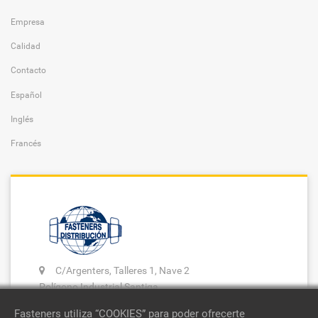
Empresa
Calidad
Contacto
Español
Inglés
Francés
C/Argenters, Talleres 1, Nave 2
Polígono Industrial Santiga
08130 STA. PERPETUA MOGODA
Fasteners utiliza “COOKIES” para poder ofrecerte